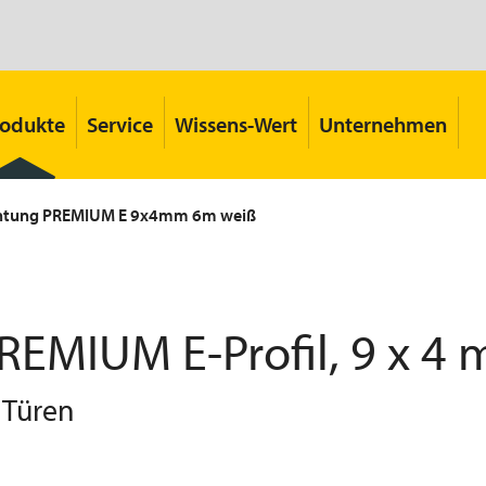
rodukte
Service
Wissens-Wert
Unternehmen
htung PREMIUM E 9x4mm 6m weiß
MIUM E-Profil, 9 x 4 
 Türen