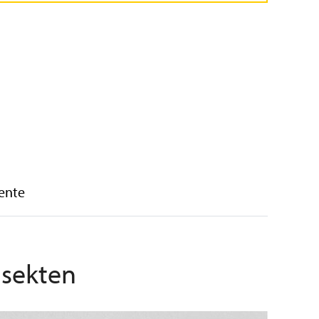
ente
nsekten