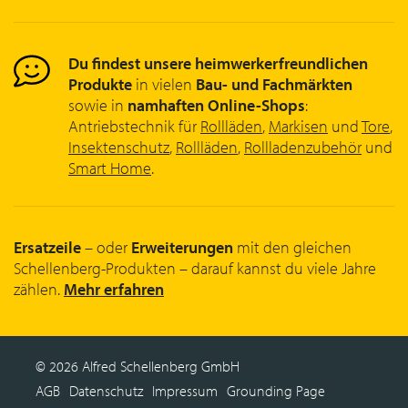
Du findest unsere heimwerkerfreundlichen
Produkte
in vielen
Bau- und Fachmärkten
sowie in
namhaften Online-Shops
:
Antriebstechnik für
Rollläden
,
Markisen
und
Tore
,
Insektenschutz
,
Rollläden
,
Rollladenzubehör
und
Smart Home
.
Ersatzeile
– oder
Erweiterungen
mit den gleichen
Schellenberg-Produkten – darauf kannst du viele Jahre
zählen.
Mehr erfahren
© 2026 Alfred Schellenberg GmbH
AGB
Datenschutz
Impressum
Grounding Page