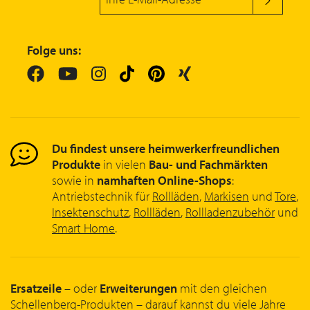
Folge uns:
Du findest unsere heimwerkerfreundlichen
Produkte
in vielen
Bau- und Fachmärkten
sowie in
namhaften Online-Shops
:
Antriebstechnik für
Rollläden
,
Markisen
und
Tore
,
Insektenschutz
,
Rollläden
,
Rollladenzubehör
und
Smart Home
.
Ersatzeile
– oder
Erweiterungen
mit den gleichen
Schellenberg-Produkten – darauf kannst du viele Jahre