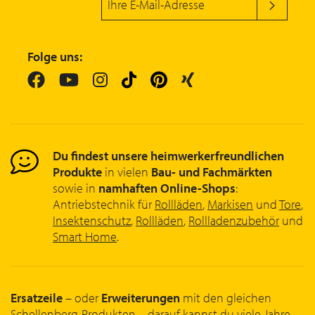
Folge uns:
Du findest unsere heimwerkerfreundlichen
Produkte
in vielen
Bau- und Fachmärkten
sowie in
namhaften Online-Shops
:
Antriebstechnik für
Rollläden
,
Markisen
und
Tore
,
Insektenschutz
,
Rollläden
,
Rollladenzubehör
und
Smart Home
.
Ersatzeile
– oder
Erweiterungen
mit den gleichen
Schellenberg-Produkten – darauf kannst du viele Jahre