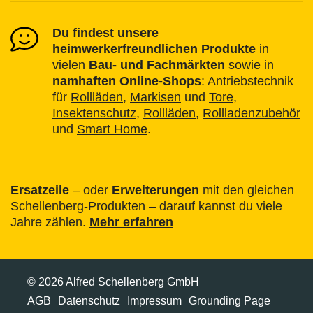
Du findest unsere
heimwerkerfreundlichen Produkte
in
vielen
Bau- und Fachmärkten
sowie in
namhaften Online-Shops
: Antriebstechnik
für
Rollläden
,
Markisen
und
Tore
,
Insektenschutz
,
Rollläden
,
Rollladenzubehör
und
Smart Home
.
Ersatzeile
– oder
Erweiterungen
mit den gleichen
Schellenberg-Produkten – darauf kannst du viele
Jahre zählen.
Mehr erfahren
© 2026 Alfred Schellenberg GmbH
AGB
Datenschutz
Impressum
Grounding Page