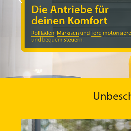
Die Antriebe für
deinen Komfort
Rollläden
,
Markisen
und
Tore
motorisier
und bequem steuern.
Unbesch