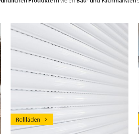
undlichen Produkte in
vielen
Bau- und Fachmärkten
s
Rollläden