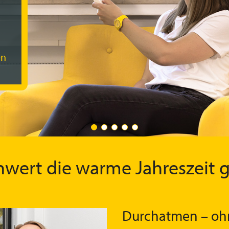
en
wert die warme Jahreszeit 
Durchatmen – ohn