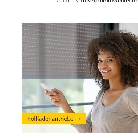
Du findest
unsere heimwerkerfre
Rollladenantriebe