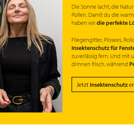
Die Sonne lacht, die Natu
Pollen. Damit du die war
haben wir
die perfekte L
Fliegengitter, Plissees, 
Insektenschutz für Fenst
zuverlässig fern. Und mit 
drinnen frisch, während
P
Jetzt
Insektenschutz
en