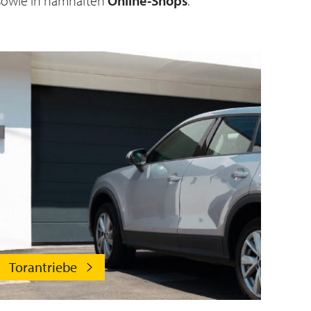
owie in namhaften
Online-Shops
.
Torantriebe